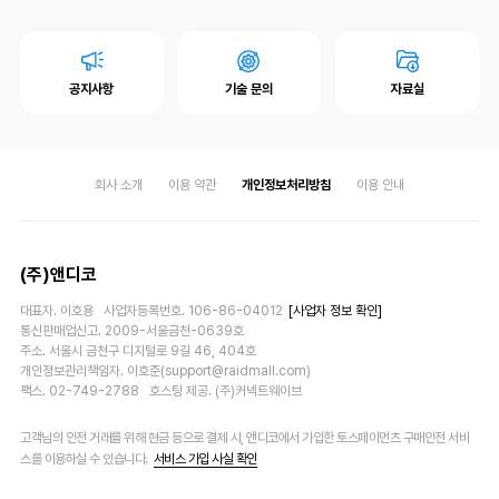
공지사항
기술 문의
자료실
회사 소개
이용 약관
개인정보처리방침
이용 안내
(주)앤디코
대표자. 이호용 사업자등록번호. 106-86-04012
[사업자 정보 확인]
통신판매업신고. 2009-서울금천-0639호
주소. 서울시 금천구 디지털로 9길 46, 404호
개인정보관리책임자. 이호준(support@raidmall.com)
팩스. 02-749-2788 호스팅 제공. (주)커넥트웨이브
고객님의 안전 거래를 위해 현금 등으로 결제 시, 앤디코에서 가입한 토스페이먼츠 구매안전 서비
스를 이용하실 수 있습니다.
서비스 가입 사실 확인