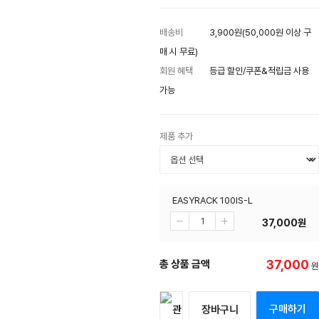
배송비
3,900원(50,000원 이상 구
매 시 무료)
회원 혜택
등급 할인/쿠폰&적립금 사용
가능
제품 추가
EASYRACK 100IS-L
37,000
원
37,000
총 상품 금액
원
구매하기
장바구니