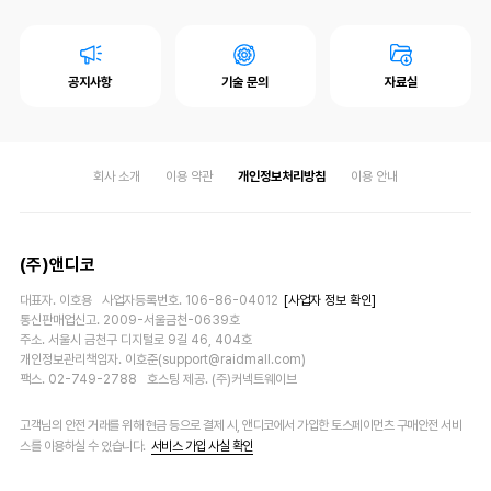
공지사항
기술 문의
자료실
회사 소개
이용 약관
개인정보처리방침
이용 안내
(주)앤디코
대표자. 이호용 사업자등록번호. 106-86-04012
[사업자 정보 확인]
통신판매업신고. 2009-서울금천-0639호
주소. 서울시 금천구 디지털로 9길 46, 404호
개인정보관리책임자. 이호준(support@raidmall.com)
팩스. 02-749-2788 호스팅 제공. (주)커넥트웨이브
고객님의 안전 거래를 위해 현금 등으로 결제 시, 앤디코에서 가입한 토스페이먼츠 구매안전 서비
스를 이용하실 수 있습니다.
서비스 가입 사실 확인