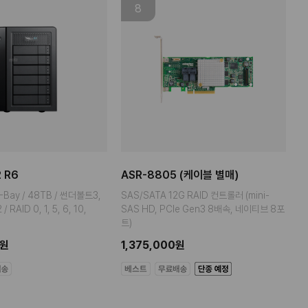
8
 R6
ASR-8805 (케이블 별매)
-Bay / 48TB / 썬더볼트3,
SAS/SATA 12G RAID 컨트롤러 (mini-
 RAID 0, 1, 5, 6, 10,
SAS HD, PCIe Gen3 8배속, 네이티브 8포
트)
0원
1,375,000원