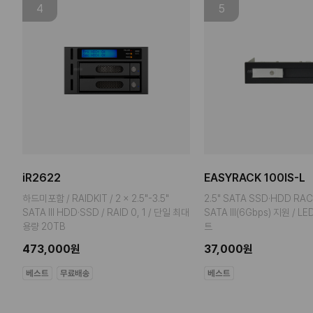
4
5
iR2622
EASYRACK 100IS-L
하드미포함 / RAIDKIT / 2 x 2.5"-3.5"
2.5" SATA SSD·HDD RAC
SATA III HDD·SSD / RAID 0, 1 / 단일 최대
SATA III(6Gbps) 지원 / L
용량 20TB
트
473,000원
37,000원