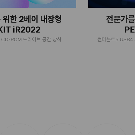
 위한 2베이 내장형
전문가를
IT iR2022
PE
.25" CD-ROM 드라이브 공간 장착
썬더볼트5·USB4 