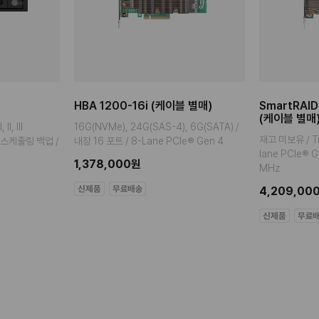
HBA 1200-16i (케이블 별매)
SmartRAID
(케이블 별매
I, III
16G(NVMe), 24G(SAS-4), 6G(SATA) /
재고 미보유 / Tr
일 스케줄링 백업 /
내장 16 포트 / 8-Lane PCIe® Gen 4
lane PCIe® 
1,378,000원
MHz
4,209,00