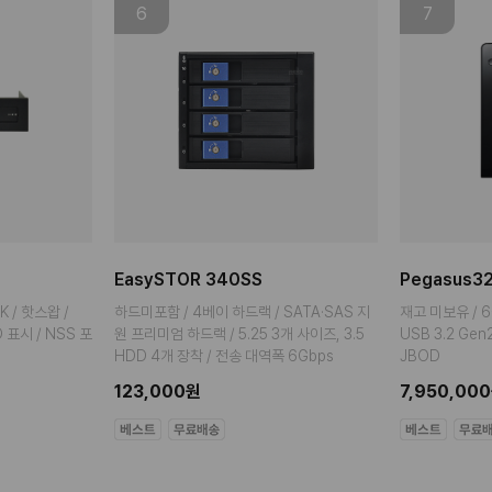
6
7
EasySTOR 340SS
Pegasus32
K / 핫스왑 /
하드미포함 / 4베이 하드랙 / SATA·SAS 지
재고 미보유 / 6
ED 표시 / NSS 포
원 프리미엄 하드랙 / 5.25 3개 사이즈, 3.5
USB 3.2 Gen2 /
HDD 4개 장착 / 전송 대역폭 6Gbps
JBOD
123,000원
7,950,00