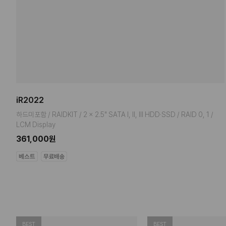
iR2022
하드미포함 / RAIDKIT / 2 x 2.5" SATA I, II, III HDD·SSD / RAID 0, 1 /
LCM Display
361,000원
BEST
BEST