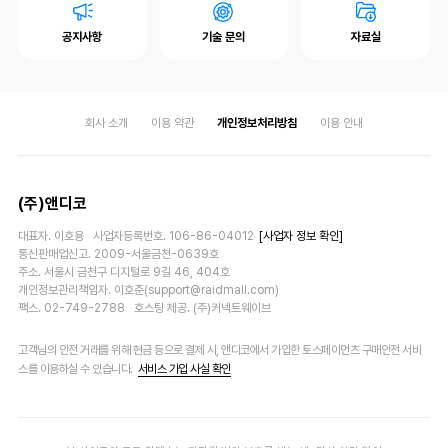
공지사항
기술 문의
자료실
회사 소개
이용 약관
개인정보처리방침
이용 안내
(주)앤디코
대표자. 이호용 사업자등록번호. 106-86-04012
[사업자 정보 확인]
통신판매업신고. 2009-서울금천-0639호
주소. 서울시 금천구 디지털로 9길 46, 404호
개인정보관리책임자. 이호준(support@raidmall.com)
팩스. 02-749-2788 호스팅 제공. (주)커넥트웨이브
고객님의 안전 거래를 위해 현금 등으로 결제 시, 앤디코에서 가입한 토스페이먼츠 구매안전 서비
스를 이용하실 수 있습니다.
서비스 가입 사실 확인