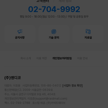
고객센터
계좌 정보
02-704-9992
평일 9:00 - 18:00(점심 12:00 - 13:00)
/
주말 및 공휴일 휴무
공지사항
기술 문의
자료실
회사 소개
이용 약관
개인정보처리방침
이용 안내
(주)앤디코
대표자. 이호용 사업자등록번호. 106-86-04012
[사업자 정보 확인]
통신판매업신고. 2009-서울금천-0639호
주소. 서울시 금천구 디지털로 9길 46, 404호
개인정보관리책임자. 이호준(support@raidmall.com)
팩스. 02-749-2788 호스팅 제공. (주)커넥트웨이브