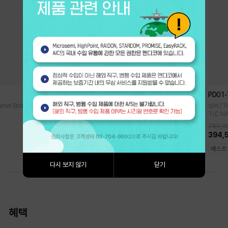
iR2022
PD01
rnet Bridge
하드미포함 / RAIDKIT / 2 x 2.5" SATA I, II, III HDD·SSD / RAID 0,
실버 / T
1 / LCM Display
TLC N
789,0
361,000원
394,
다시 보지 않기
닫기
혜택