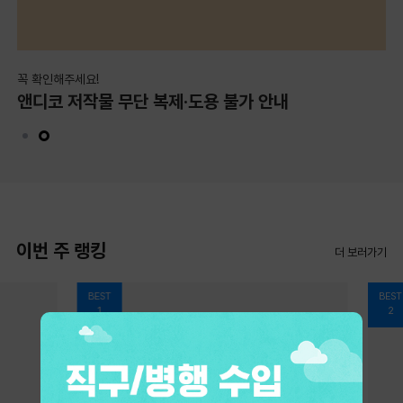
꼭 확인해주세요!
기
앤디코 저작물 무단 복제·도용 불가 안내
기
이번 주 랭킹
더 보러가기
BEST
BEST
1
2