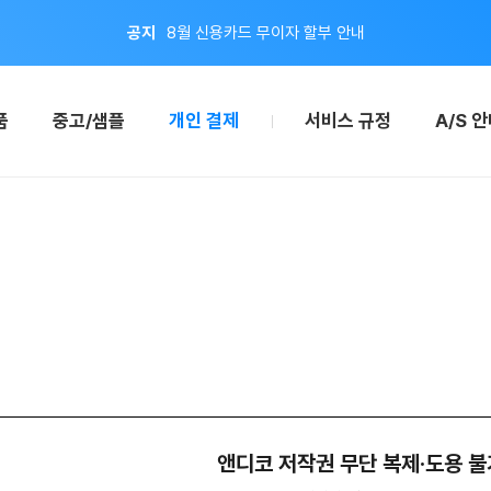
공지
8월 신용카드 무이자 할부 안내
이벤트
지금 회원가입하면 적립금 2,000원 드려요!
품
중고/샘플
개인 결제
서비스 규정
A/S 
앤디코 저작권 무단 복제·도용 불