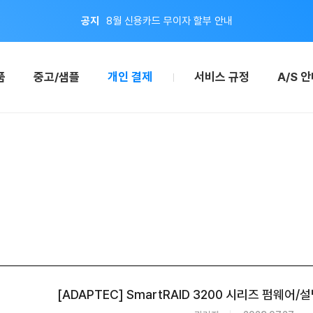
공지
8월 신용카드 무이자 할부 안내
이벤트
지금 회원가입하면 적립금 2,000원 드려요!
품
중고/샘플
개인 결제
서비스 규정
A/S 
[ADAPTEC] SmartRAID 3200 시리즈 펌웨