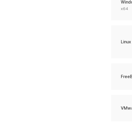
Wind
x64
Linux
Free
VMwa