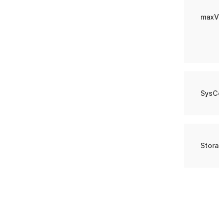
maxV
SysC
Stor