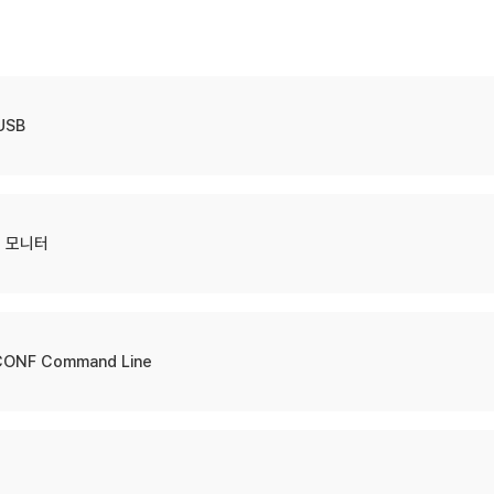
USB
 모니터
ONF Command Line