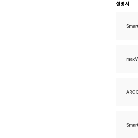
설명서
Smar
maxV
ARCC
Smar