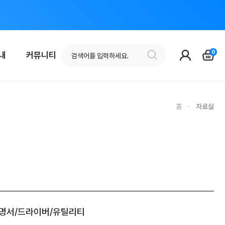
0
안내
커뮤니티
홈
·
자료실
어/설명서/드라이버/유틸리티