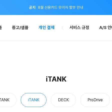
공지
8월 신용카드 무이자 할부 안내
이벤트
지금 회원가입하면 적립금 2,000원 드려요!
품
중고/샘플
개인 결제
서비스 규정
A/S 
공지
8월 신용카드 무이자 할부 안내
iTANK
TANK
iTANK
DECK
ProDrive