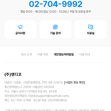
02-704-9992
평일 9:00 - 18:00(점심 12:00 - 13:00)
/
주말 및 공휴일 휴무
공지사항
기술 문의
자료실
회사 소개
이용 약관
개인정보처리방침
이용 안내
(주)앤디코
대표자. 이호용 사업자등록번호. 106-86-04012
[사업자 정보 확인]
통신판매업신고. 2009-서울금천-0639호
주소. 서울시 금천구 디지털로 9길 46, 404호
개인정보관리책임자. 이호준(support@raidmall.com)
팩스. 02-749-2788 호스팅 제공. (주)커넥트웨이브
고객님의 안전 거래를 위해 현금 등으로 결제 시, 앤디코에서 가입한 토스페이먼츠 구매안전 서비