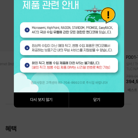
iR2022
PD01
rnet Bridge
하드미포함 / RAIDKIT / 2 x 2.5" SATA I, II, III HDD·SSD / RAID 0,
실버 / T
1 / LCM Display
TLC N
789,0
361,000원
394,
다시 보지 않기
닫기
혜택