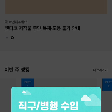
꼭 확인해주세요!
기
앤디코 저작물 무단 복제·도용 불가 안내
기
이번 주 랭킹
더 보러가기
BEST
BEST
1
2