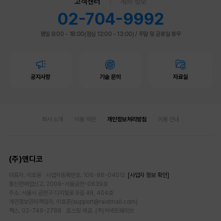
고객센터
계좌 정보
02-704-9992
평일 9:00 - 18:00(점심 12:00 - 13:00)
/
주말 및 공휴일 휴무
공지사항
기술 문의
자료실
회사 소개
이용 약관
개인정보처리방침
이용 안내
(주)앤디코
대표자. 이호용 사업자등록번호. 106-86-04012
[사업자 정보 확인]
통신판매업신고. 2009-서울금천-0639호
주소. 서울시 금천구 디지털로 9길 46, 404호
개인정보관리책임자. 이호준(support@raidmall.com)
팩스. 02-749-2788 호스팅 제공. (주)커넥트웨이브