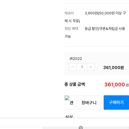
배송비
3,900원(50,000원 이상 구
매 시 무료)
회원 혜택
등급 할인/쿠폰&적립금 사용
가능
iR2022
361,000
원
361,000
총 상품 금액
원
구매하기
장바구니
10