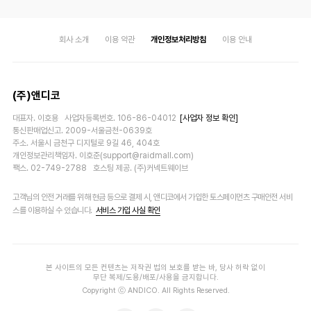
회사 소개
이용 약관
개인정보처리방침
이용 안내
(주)앤디코
대표자. 이호용 사업자등록번호. 106-86-04012
[사업자 정보 확인]
통신판매업신고. 2009-서울금천-0639호
주소. 서울시 금천구 디지털로 9길 46, 404호
개인정보관리책임자. 이호준(support@raidmall.com)
팩스. 02-749-2788 호스팅 제공. (주)커넥트웨이브
고객님의 안전 거래를 위해 현금 등으로 결제 시, 앤디코에서 가입한 토스페이먼츠 구매안전 서비
스를 이용하실 수 있습니다.
서비스 가입 사실 확인
본 사이트의 모든 컨텐츠는 저작권 법의 보호를 받는 바, 당사 허락 없이
무단 복제/도용/배포/사용을 금지합니다.
Copyright ⓒ ANDICO. All Rights Reserved.